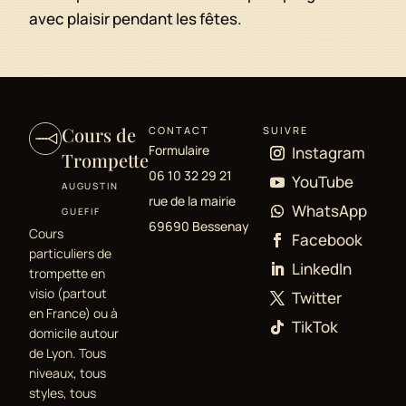
avec plaisir pendant les fêtes.
Cours de
CONTACT
SUIVRE
Formulaire
Instagram
Trompette
06 10 32 29 21
YouTube
AUGUSTIN
rue de la mairie
WhatsApp
GUEFIF
69690 Bessenay
Cours
Facebook
particuliers de
LinkedIn
trompette en
visio (partout
Twitter
en France) ou à
TikTok
domicile autour
de Lyon. Tous
niveaux, tous
styles, tous